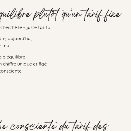
uilibre plutôt qu’un tarif fixe
herché le « juste tarif ».
re, aujourd’hui,
e moi.
ble équilibre
 chiffre unique et figé,
consciente
e consciente du tarif des