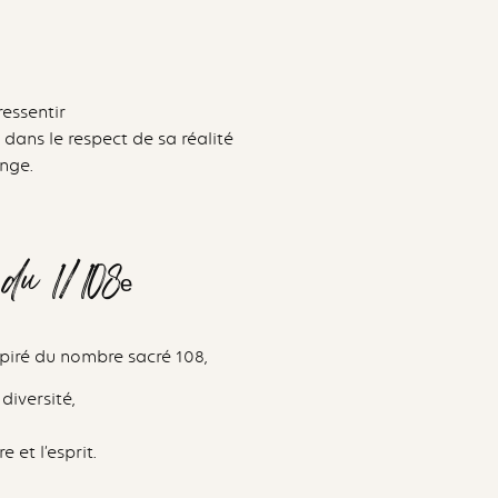
ressentir
, dans le respect de sa réalité
ange.
du 1/108ᵉ
spiré du nombre sacré 108,
diversité,
e et l’esprit.