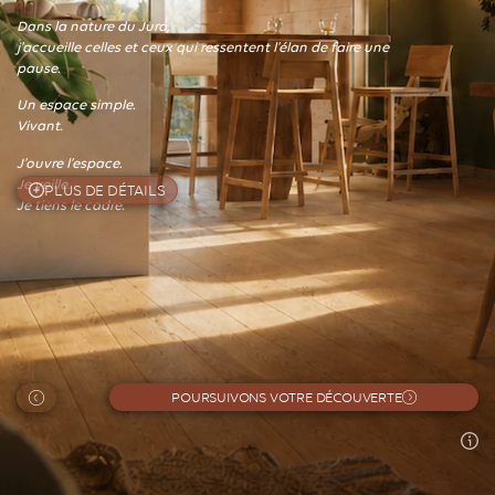
Dans la nature du Jura,
j’accueille celles et ceux qui ressentent l’élan de faire une
pause.
Un espace simple.
Vivant.
J’ouvre l’espace.
Je veille.
PLUS DE DÉTAILS
Je tiens le cadre.
POURSUIVONS VOTRE DÉCOUVERTE